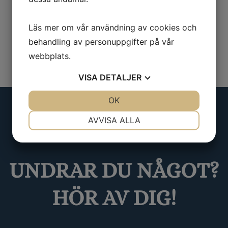
Läs mer om vår användning av cookies och
behandling av personuppgifter på vår
webbplats.
VISA
DETALJER
JA
NEJ
OK
JA
NEJ
NÖDVÄNDIG
INSTÄLLNINGAR
AVVISA ALLA
JA
NEJ
JA
NEJ
MARKNADSFÖRING
STATISTIK
UNDRAR DU NÅGOT?
HÖR AV DIG!